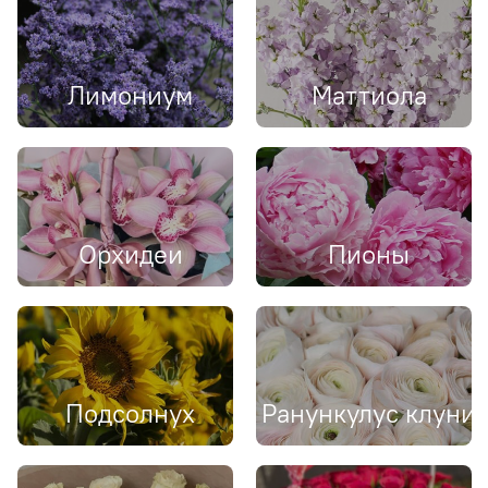
Лимониум
Маттиола
Орхидеи
Пионы
Подсолнух
Ранункулус клуни