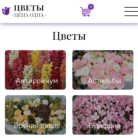
0
Цветы
Антирринум
Астильбы
Бруния левис
Бувардия