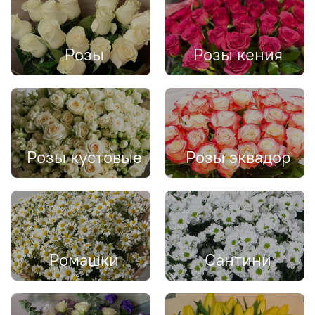
Розы
Розы кения
Розы кустовые
Розы эквадор
Ромашки
Сантини