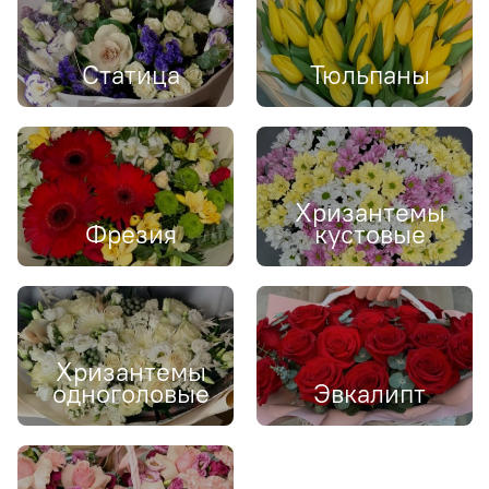
Статица
Тюльпаны
Хризантемы
Фрезия
кустовые
Хризантемы
одноголовые
Эвкалипт