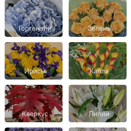
Гортензии
Зелень
Ирисы
Калла
Кверкус
Лилии