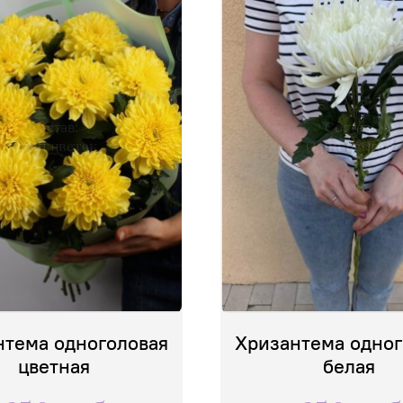
Состав:
Состав:
Один цветок
Один цветок
нтема одноголовая
Хризантема одног
цветная
белая