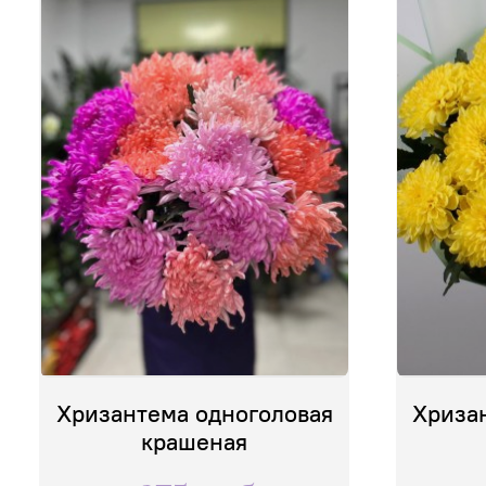
Состав:
Один цветок
Хризантема одноголовая
Хриза
крашеная