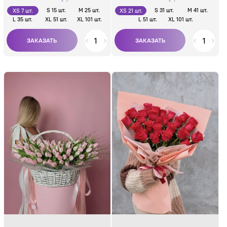
S 15 шт.
M 25 шт.
S 31 шт.
M 41 шт.
XS 7 шт.
XS 21 шт.
L 35 шт.
XL 51 шт.
XL 101 шт.
L 51 шт.
XL 101 шт.
Состав:
Композиция из
Роза одноголовая
тюльпанов и
60-70 см - 25 шт.
генисты +
Упаковочная бумага
открытка
Лента атласная