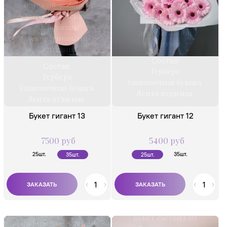
и нежно-розовую
матовую пленку,
матовую пленку,
перевязан
перевязан
декоративной
декоративными
лентой.
лентами
Состав:
Состав:
Гербера
Гербера
Упаковочная бумага
Упаковочная бумага
Лента атласная
Лента атласная
Букет гигант 13
Букет гигант 12
7500 руб
5400 руб
25шт.
35шт.
35шт.
25шт.
Букет раскидистой
Букет состоит из
формы, состоящий