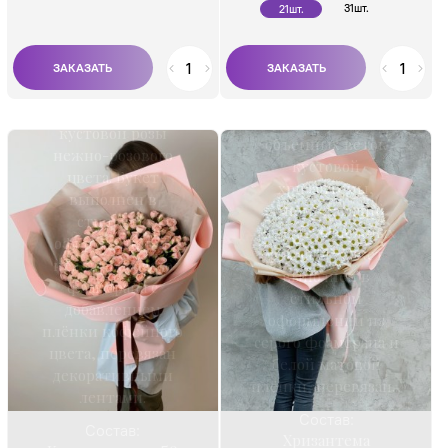
31шт.
21шт.
Букет состоит из
Букет состоит из
кустовой розы
объемных веток
нежно-розового
кустовой
цвета. Букет
хризантемы,
выполнен в
напоминающий
стильном
поле белоснежных
оформлении из
ромашек. Букет
нежно-розового
выполнен в
фоамерана с
стильном
добавлением
оформлении из
плёнки кофейного
серого фоамерана и
цвета, перевязан
белой матовой
декоративными
плёнки, перевязан...
лентами.
Состав:
Состав:
Хризантема