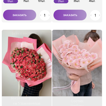
75шт.
101шт.
35шт.
45шт.
51шт.
25шт.
Букет состоит из
Букет состоит из
крупных гербер
кустовой розы
нежно-розового
насыщенного
цвета,
розового цвета.
напоминающих
Букет упакован в
огромные ромашки.
фоамеран и
Букет упакован в
матовую пленку,
фоамеран и
подобранную в тон
матовую плёнку,
букета, перевязан
подобранную в тон
декоративной
букета, перевязан
лентой
декоративной
Состав:
лентой
Кустовые розы 50
Состав:
см Упаковочная
Гербера