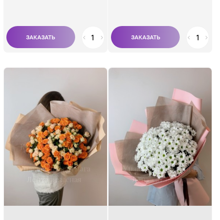
Состав:
Состав:
Кустовая роза 50 см
Хризантема
- 51 шт.
кустовая 45 шт.
Упаковочная бумага
Упаковочная бумага
Лента атласная
Лента атласная