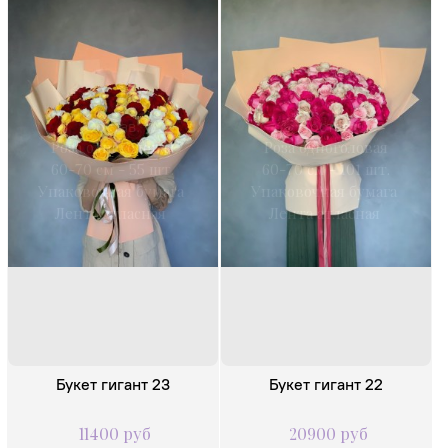
Состав:
Состав:
Роза одноголовая
Роза одноголовая
60-70 см - 55 шт.
60-70 см - 101 шт.
Упаковочная бумага
Упаковочная бумага
Лента атласная
Лента атласная
Букет гигант 23
Букет гигант 22
11400 руб
20900 руб