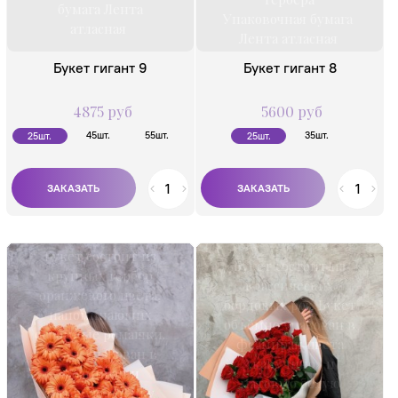
бумага Лента
Упаковочная бумага
атласная
Лента атласная
Букет гигант 9
Букет гигант 8
4875 руб
5600 руб
45шт.
55шт.
35шт.
25шт.
25шт.
Букет состоит из
Букет состоит из
крупных гербер
классических
оранжевого цвета,
бордовых роз. Букет
напоминающих
объёмно упакован в
огромные ромашки.
фоамиран цвета
Букет упакован в
«капучино» и
фоамиран и
матовую белую
матовую плёнку