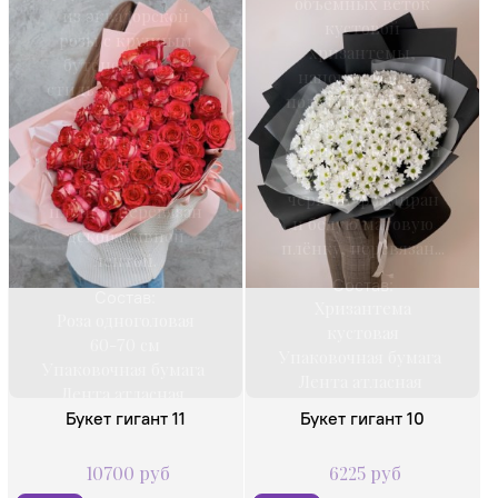
объемных веток
из эквадорской
кустовой
розы с крупным
хризантемы,
бутоном. Букет
напоминающих
стильно оформлен
поле белоснежных
и упакован в
ромашек. Букет
нежно-розовый
стильно оформлен
фоамиран и
и упакован в
перламутровую
черный фоамиран
пленку, перевязан
и белую матовую
декоративной
плёнку, перевязан...
лентой.
Состав:
Состав:
Хризантема
Роза одноголовая
кустовая
60-70 см
Упаковочная бумага
Упаковочная бумага
Лента атласная
Лента атласная
Букет гигант 11
Букет гигант 10
10700 руб
6225 руб