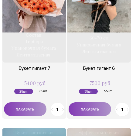
плёнку, перевязан
кремового цвета,
декоративной
перевязан
лентой
декоративной
лентой
Состав:
Роза одноголовая
Состав:
60-70 см
Гербера
Упаковочная бумага
Упаковочная бумага
Лента атласная
Лента атласная
Букет гигант 7
Букет гигант 6
5400 руб
7500 руб
35шт.
55шт.
25шт.
35шт.
Букет состоит из
Эффектный букет