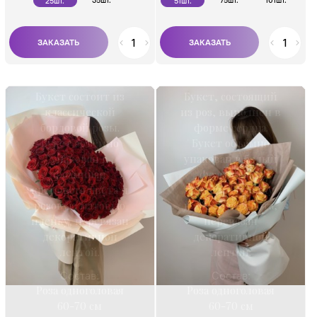
35шт.
75шт.
101шт.
25шт.
51шт.
Букет состоит из
Букет, состоящий
классической
из роз, выполнен в
бордовой розы.
форме сердца.
Букет объёмно
Букет объёмно
упакован в
упакован в белый
фоамиран
фоамиран и
кремового цвета и
матовую пленку
розовую матовую
кофейного цвета,
пленку, перевязан
перевязан
декоративной
декоративной
лентой.
лентой.
Состав:
Состав:
Роза одноголовая
Роза одноголовая
60-70 см
60-70 см