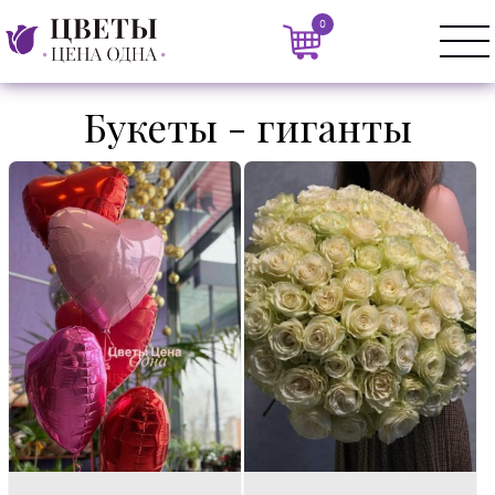
0
Букеты - гиганты
Состав:
Букет из роз 50см +
1 штука.
открытка