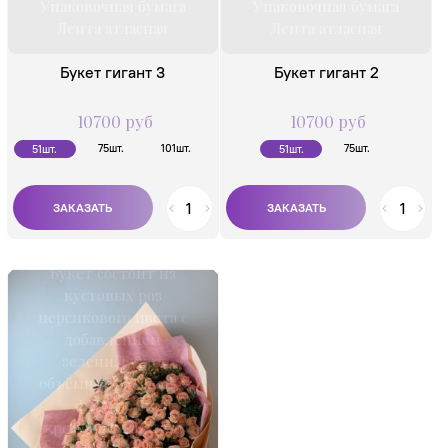
Упаковочная бумага
Упаковочная бумага
Лента атласная
Лента атласная
Букет гигант 3
Букет гигант 2
10700 руб
10700 руб
75шт.
101шт.
75шт.
51шт.
51шт.
Букет состоит из
кустовых роз
персикового цвета с
добавлением
зелени. Букет
объёмно упакован в
фоамиран
кремового цвета и