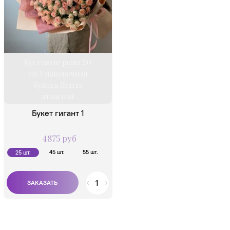
розовую матовую
плёнку, перевязан
декоративной
лентой.
Состав:
Кустовые розы 50
см Упаковочная
бумага Лента
атласная
Букет гигант 1
4875 руб
45 шт.
55 шт.
25 шт.