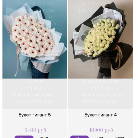
крупных гербер
состоит из белых
кремового цвета,
роз. Букет объёмно
напоминающих
упакован в
огромные ромашки.
фоамиран черного
Букет упакован в
цвета и бумагу со
фоамиран серого
стильным
цвета и нежно-
принтом,
розовую матовую
перевязан
плёнку, перевязан
декоративными
декоративной
лентами.
лентой.
Состав:
Роза одноголовая
Состав:
Гербера
60-70 см
Упаковочная бумага
Упаковочная бумага
Лента атласная
Лента атласная
Букет гигант 5
Букет гигант 4
5400 руб
10900 руб