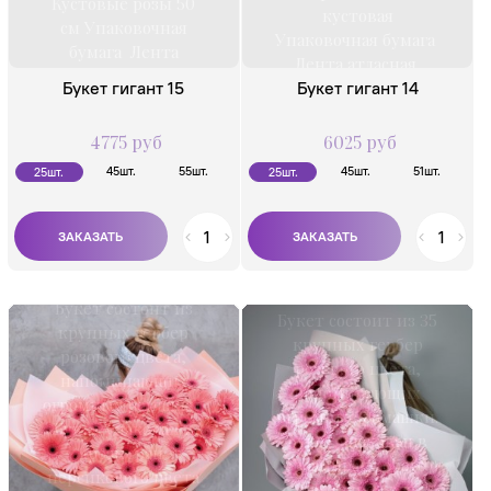
Кустовые розы 50
кустовая
см Упаковочная
Упаковочная бумага
бумага Лента
Лента атласная
атласная
Букет гигант 15
Букет гигант 14
4775 руб
6025 руб
45шт.
55шт.
45шт.
51шт.
25шт.
25шт.
Букет состоит из
Букет состоит из 35
крупных гербер
крупных гербер
розового цвета,
розового цвета,
напоминающих
напоминающих
огромные ромашки.
огромные ромашки.
Букет упакован в
Букет упакован в
фоамеран
фоамиран серого
персикового цвета
цвета и белую