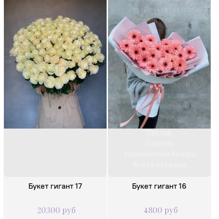
крупной герберы
розового цвета,
напоминающих
огромные ромашки.
Букет упакован в
белый фоамеран с
Состав:
добавлением
Роза одноголовая
розовой матовой
60-70 см - 101 шт.
пленки и перевязан
Лента атласная
декоративными
лентами.
Состав:
Гербера
Упаковочная бумага
Лента атласная
Букет гигант 17
Букет гигант 16
20300 руб
4800 руб