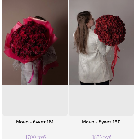
Букет из
Букет из кенийских
эквадорских роз в
роз - 40 см +
упаковке +
открытка
открытка
Моно - букет 161
Моно - букет 160
1700 руб
1875 руб