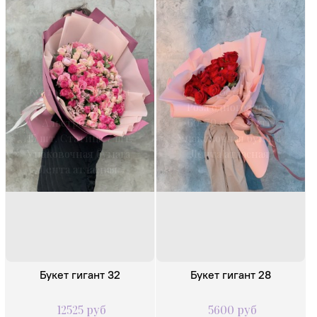
Состав:
Кустовая роза 50 см
Состав:
- 45 шт.
Роза одноголовая
Альстромерия
60-70 см - 25 шт.
15 шт. Статица 7 шт.
Упаковочная бумага
Упаковочная бумага
Лента атласная
Лента атласная
Букет гигант 32
Букет гигант 28
12525 руб
5600 руб