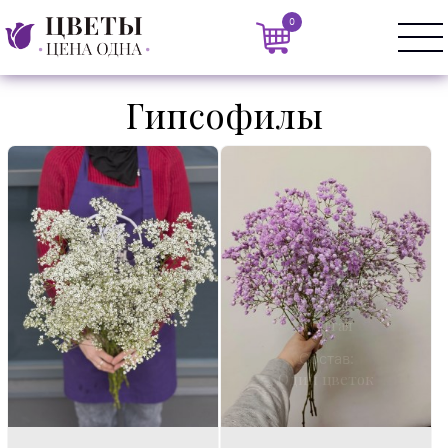
0
Гипсофилы
Розовая, голубая,
фиолетовая,
желтая
Состав:
Один цветок