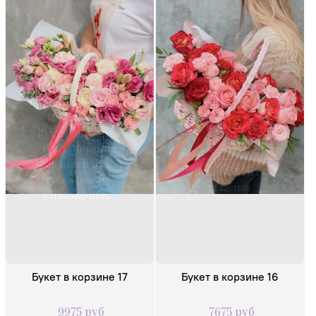
Состав:
Состав:
Роза одноголовая
Роза одноголовая
60-70 см - 9 шт.
60-70 см - 19 шт.
Кустовая роза 50 см
Гвоздика 7 шт.
- 11 шт. Эустома
Кустовая роза 50 см
10 шт. Эвкалипт
- 9 шт. Эвкалипт
8 шт. Корзина
9 шт. Упаковочная
Флористическая
бумага Лента
губка (оазис)
атласная
Упаковочная...
Букет в корзине 17
Букет в корзине 16
9975 руб
7675 руб