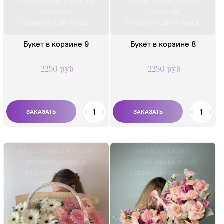
губка (оазис) Лента
губка (оазис) Лента
атласная
атласная
Упаковочная бумага
Упаковочная бумага
Букет в корзине 9
Букет в корзине 8
2250 руб
2250 руб
Нежная ароматная
Нежная
композиция,
композиция в бело-
выполненная в
розовой гамме в
розово-малиновой
стиле градиент,
гамме, состоит из
состоящая из
роз, орхидей,
гербер, диантуса и
диантуса, эустомы,
эвкалипта в
тюльпанов и
плетёной корзине.
эвкалипта в