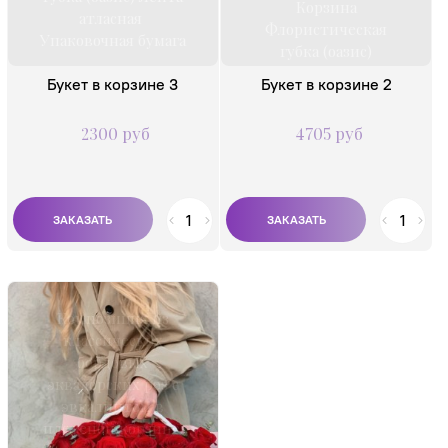
Корзина
атласная
Флористическая
Упаковочная бумага
губка (оазис)
Упаковочная бумага
Букет в корзине 3
Букет в корзине 2
Лента
2300 руб
4705 руб
Композиция из
классических
бордовых
эквадорских роз с
эвкалиптом в
плетеной корзине.