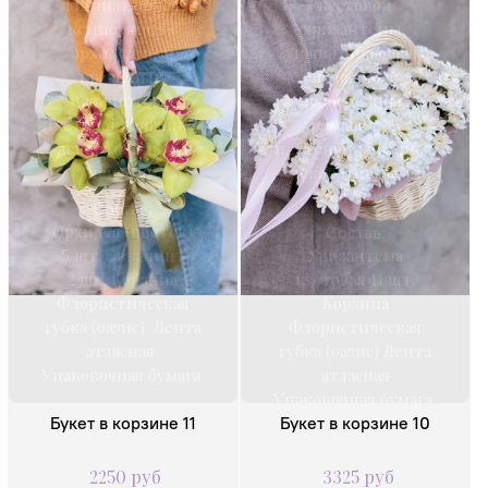
Миниатюрная
кустовой
композиция с
хризантемы,
орхидеями и
напоминающая
крашеным
целое поле
эвкалиптом в
белоснежных
плетеной корзине с
ромашек, в
декоративными
плетеной корзине с
лентами
декоративными
лентами.
Состав:
Орхидея (цветок)
Состав:
5 шт. Эвкалипт
Хризантема
2 шт. Корзина
кустовая 11 шт.
Флористическая
Корзина
губка (оазис) Лента
Флористическая
атласная
губка (оазис) Лента
Упаковочная бумага
атласная
Упаковочная бумага
Букет в корзине 11
Букет в корзине 10
2250 руб
3325 руб