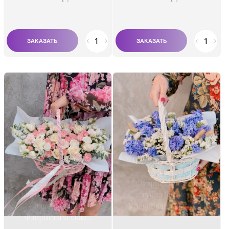
Состав:
Роза одноголовая
Состав:
60-70 см - 11 шт.
Гиацинт 11 шт.
Гвоздика 8 шт.
Статица 7 шт.
Эустома 8 шт.
Корзина Сухоцвет
Статица 5 шт.
5 шт.
Эвкалипт 8 шт.
Флористическая
Кустовая роза 50 см
губка (оазис)
- 9 шт. Корзина
Упаковочная бумага
Флористическая...