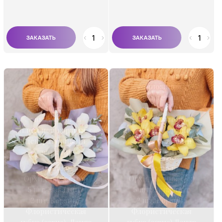
Миниатюрная
Миниатюрная
композиция с
композиция с
орхидеями и
орхидеями и
крашеным
крашеным
эвкалиптом в
эвкалиптом в
плетёной корзине с
плетёной корзине с
декоративными
декоративными
лентами.
лентами.
Состав:
Состав:
Орхидея (цветок)
Орхидея (цветок)
5 шт. Эвкалипт
5 шт. Эвкалипт
2 шт. Корзина
2 шт. Корзина
Флористическая
Флористическая