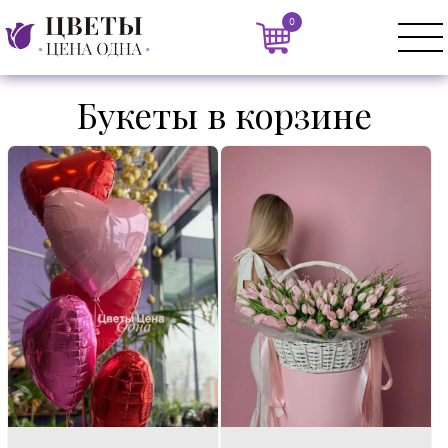
0
Букеты в корзине
Композиция из
Состав:
тюльпанов и
1 штука.
генисты +
открытка