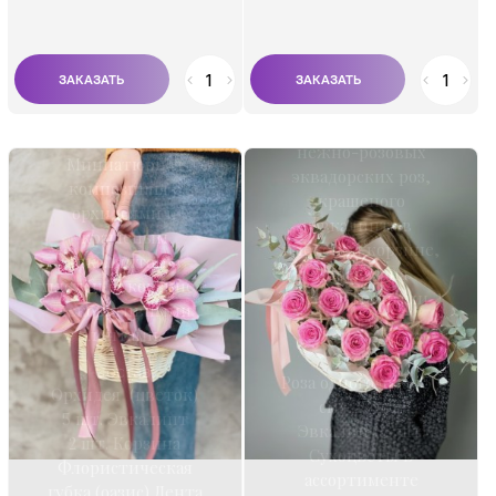
Композиция,
состоящая из
нежно-розовых
Миниатюрная
эквадорских роз,
композиция с
крашеного
орхидеями и
эвкалипта в
крашеным
плетеной корзине,
эвкалиптом в
перевязана
плетёной корзине с
декоративными
декоративными
лентами.
лентами.
Состав:
Состав:
Роза одноголовая 50
Орхидея (цветок)
см - 15 шт.
5 шт. Эвкалипт
Эвкалипт 8 шт.
2 шт. Корзина
Сухоцветы в
Флористическая
ассортименте
губка (оазис) Лента