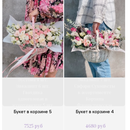
розовой гамме,
розово-персиковой
состоящая из роз,
гамме, состоящая из
эустомы, диантуса,
орхидей, роз,
статицы и
эустомы, сафари,
эвкалипта в
эвкалипта и
плетеной корзине с
сухоцветов в
декоративными
плетёной корзине.
лентами.
Состав:
Орхидея (цветок)
Состав:
Роза одноголовая 50
2 шт. Кустовая роза
см - 11 шт. Кустовая
50 см - 6 шт.
роза 50 см - 7 шт.
Эустома 3 шт.
Эустома 4 шт.
Эвкалипт 7 шт.
Эвкалипт 6 шт.
Сафари Сухоцветы
Гвоздика
в ассортименте
одноголовая в
Корзина
ассортименте 5 шт.
Флористическая
Букет в корзине 5
Статица...
Букет в корзине 4
губка...
7525 руб
4680 руб