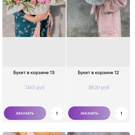
Статица 5 шт.
Эустома 10 шт.
Леукодендрон
Хлопок 7 шт.
Сафари 2 шт.
Кустовая роза 50 см
Фисташка 6 шт.
- 7 шт. Брассика
Упаковочная бумага
3 шт. Папоротник
Флористическая...
5 шт. Краспедия...
Букет в корзине 13
Букет в корзине 12
7465 руб
11620 руб
Композиция из